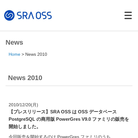
Japanese |
English
製品・サービス一覧
News
サポートサービス
Home
News 2010
コンサルティング
パッケージ製品
News 2010
導入・構築サービス
トレーニング
導入事例
2010/12/20(月)
【プレスリリース】SRA OSS は OSS データベース
イベント・セミナー
PostgreSQL の商用版 PowerGres V9.0 ファミリの販売を
イベント・セミナー
開始しました。
セミナー資料
今回販売を開始するのは PowerGres ファミリのうち