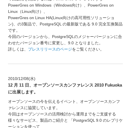
PowerGres on Windows（Windows向け）、PowerGres on
オープンソース活動
Linux（Linux向け）、
企業情報
PowerGres on Linux HA(Linux向けの高可用性ソリューショ
ン)、の3製品で、PostgreSQL の最新版である 9.0 完全互換製品
採用情報
です。
お問い合わせ
今回のバージョンから、PostgreSQLのメジャーバージョンに合
わせたバージョン番号に変更し、9.0 となりました。
詳しくは、
プレスリリースのページ
をご覧ください。
2010/12/08(水)
12 月 11 日、オープンソースカンファレンス 2010 Fukuoka
に出展します。
オープンソースの今を伝えるイベント、オープンソースカンフ
ァレンスに協賛しています。
今回はオープンソースの活用検討から運用までをご支援する
様々なサービス、製品のご紹介と 「PostgreSQL 9.0 のレプリケ
ーションを使って