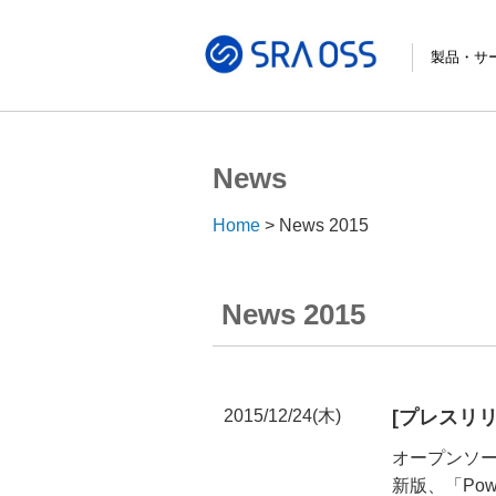
製品・サ
サポートサ
コンサルテ
パッケージ
導入・構築
トレーニン
導入事例
News
Home
News 2015
News 2015
2015/12/24(木)
[プレスリリー
オープンソース
新版、「Powe