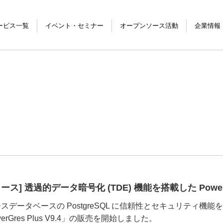
ービス一覧
イベント・セミナー
オープンソース活動
企業情報
ービス
ィング
製品
サービス
グ
イベント・セミナー
セミナー資料
ス] 透過的データ暗号化 (TDE) 機能を搭載した PowerGr
データベースの PostgreSQL に信頼性とセキュリティ機能を追加
rGres Plus V9.4」の販売を開始しました。