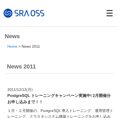
Japanese |
English
製品・サービス一覧
News
サポートサービス
Home
News 2011
コンサルティング
パッケージ製品
News 2011
導入・構築サービス
トレーニング
導入事例
2011/12/12(月)
PostgreSQL トレーニングキャンペーン実施中! 2月開催分
イベント・セミナー
お申し込みまで！！
イベント・セミナー
１月・２月開催の、PostgreSQL 導入トレーニング、運用管理ト
セミナー資料
レーニング、クラスタシステム構築トレーニングをお申し込み