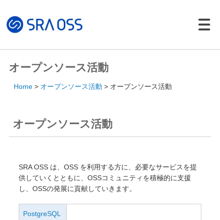
Japanese |
English
製品・サービス一覧
オープンソース活動
サポートサービス
Home
オープンソース活動
オープンソース活動
コンサルティング
パッケージ製品
オープンソース活動
導入・構築サービス
トレーニング
導入事例
SRA OSS は、OSS を利用する方に、必要なサービスを提
供していくとともに、OSSコミュニティを積極的に支援
イベント・セミナー
し、OSSの発展に貢献していきます。
イベント・セミナー
セミナー資料
PostgreSQL 