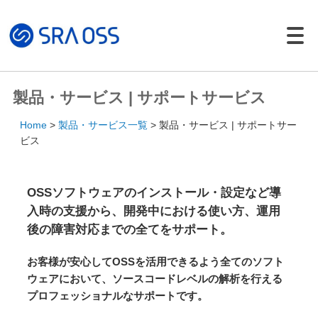
Japanese |
English
製品・サービス一覧
製品・サービス | サポートサービス
サポートサービス
Home
製品・サービス一覧
製品・サービス | サポートサー
コンサルティング
ビス
パッケージ製品
導入・構築サービス
OSSソフトウェアのインストール・設定など導
入時の支援から、開発中における使い方、運用
トレーニング
後の障害対応までの全てをサポート。
導入事例
イベント・セミナー
お客様が安心してOSSを活用できるよう全てのソフト
ウェアにおいて、ソースコードレベルの解析を行える
イベント・セミナー
プロフェッショナルなサポートです。
セミナー資料