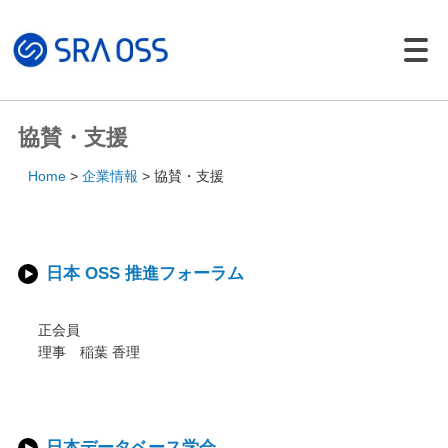
Japanese |
English
製品・サービス一覧
協賛・支援
サポートサービス
Home
企業情報
協賛・支援
コンサルティング
パッケージ製品
導入・構築サービス
日本 OSS 推進フォーラム
トレーニング
正会員
導入事例
理事 稲葉 香理
イベント・セミナー
イベント・セミナー
セミナー資料
日本データベース学会