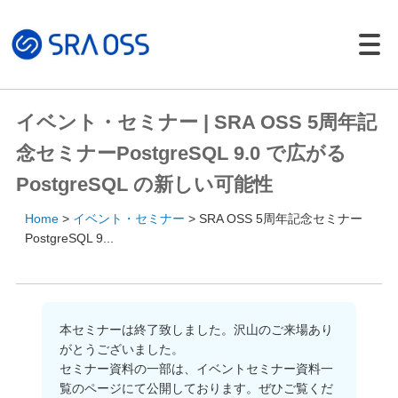
Japanese |
English
製品・サービス一覧
イベント・セミナー | SRA OSS 5周年記
サポートサービス
念セミナーPostgreSQL 9.0 で広がる
コンサルティング
PostgreSQL の新しい可能性
パッケージ製品
Home
イベント・セミナー
SRA OSS 5周年記念セミナー
導入・構築サービス
PostgreSQL 9...
トレーニング
導入事例
イベント・セミナー
本セミナーは終了致しました。沢山のご来場あり
がとうございました。
イベント・セミナー
セミナー資料の一部は、イベントセミナー資料一
セミナー資料
覧のページにて公開しております。ぜひご覧くだ