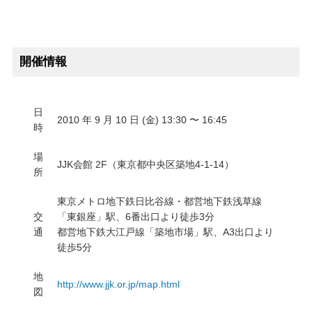
開催情報
日
2010 年 9 月 10 日 (金) 13:30 〜 16:45
時
場
JJK会館 2F（東京都中央区築地4-1-14）
所
東京メトロ地下鉄日比谷線・都営地下鉄浅草線
交
「東銀座」駅、6番出口より徒歩3分
通
都営地下鉄大江戸線「築地市場」駅、A3出口より
徒歩5分
地
http://www.jjk.or.jp/map.html
図