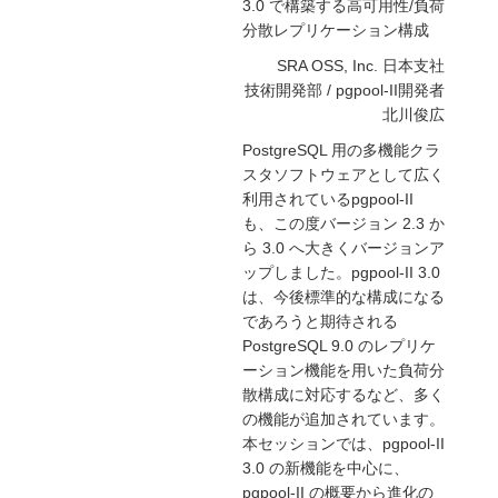
3.0 で構築する高可用性/負荷
分散レプリケーション構成
SRA OSS, Inc. 日本支社
技術開発部 / pgpool-II開発者
北川俊広
PostgreSQL 用の多機能クラ
スタソフトウェアとして広く
利用されているpgpool-II
も、この度バージョン 2.3 か
ら 3.0 へ大きくバージョンア
ップしました。pgpool-II 3.0
は、今後標準的な構成になる
であろうと期待される
PostgreSQL 9.0 のレプリケ
ーション機能を用いた負荷分
散構成に対応するなど、多く
の機能が追加されています。
本セッションでは、pgpool-II
3.0 の新機能を中心に、
pgpool-II の概要から進化の