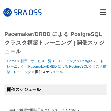
Japanese |
English
製品・サービス一覧
Pacemaker/DRBD による PostgreSQL
サポートサービス
クラスタ構築トレーニング | 開催スケジ
コンサルティング
ュール
パッケージ製品
Home
製品・サービス一覧
トレーニング
PostgreSQL ト
導入・構築サービス
レーニング
Pacemaker/DRBD による PostgreSQL クラスタ構
築トレーニング
開催スケジュール
トレーニング
導入事例
開催スケジュール
イベント・セミナー
イベント・セミナー
セミナー資料
参加ご希望の開催日をクリックしてください。