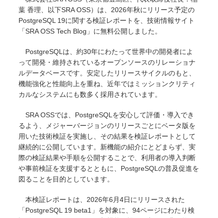
オープンソース活動
葉 香理、以下SRA OSS）は、2026年秋にリリース予定の
PostgreSQL 19に関する検証レポートを、技術情報サイト
企業情報
「SRA OSS Tech Blog」に無料公開しました。
採用情報
PostgreSQLは、約30年にわたって世界中の開発者によ
お問い合わせ
って開発・維持されているオープンソースのリレーショナ
ルデータベースです。安定したリリースサイクルのもと、
機能強化と性能向上を重ね、近年ではミッションクリティ
カルなシステムにも数多く採用されています。
SRA OSSでは、PostgreSQLを安心して評価・導入でき
るよう、メジャーバージョンのリリースごとにベータ版を
用いた技術検証を実施し、その結果を検証レポートとして
継続的に公開しています。新機能の紹介にとどまらず、実
際の検証結果や手順を公開することで、利用者の導入判断
や事前検証を支援するとともに、PostgreSQLの普及促進を
図ることを目的としています。
本検証レポートは、2026年6月4日にリリースされた
「PostgreSQL 19 beta1」を対象に、94ページにわたり検