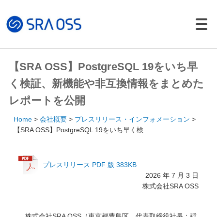
Japanese |
English
製品・サービス一覧
【SRA OSS】PostgreSQL 19をいち早
サポートサービス
く検証、新機能や非互換情報をまとめた
コンサルティング
レポートを公開
パッケージ製品
Home
会社概要
プレスリリース・インフォメーション
導入・構築サービス
【SRA OSS】PostgreSQL 19をいち早く検...
トレーニング
導入事例
プレスリリース PDF 版 383KB
2026 年 7 月 3 日
イベント・セミナー
株式会社SRA OSS
イベント・セミナー
セミナー資料
株式会社SRA OSS（東京都豊島区、代表取締役社長：稲