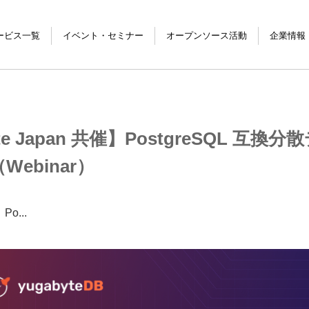
ービス一覧
イベント・セミナー
オープンソース活動
企業情報
ービス
ィング
製品
サービス
グ
イベント・セミナー
セミナー資料
yte Japan 共催】PostgreSQL 互
（Webinar）
Po...