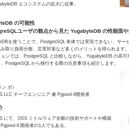
gabyteDB エコシステムの拡大に従事。
yteDB の可能性
tgreSQLユーザの観点から見た YugabyteDB の性
byteDBを使うことで、PostgreSQL 単体では実現できない
読み取り負荷分散、災害対策など多くのメリットを得られます
ョンでは、PostgreSQL と比較しながら、YugabyteDB 
、PostgreSQL から移行する際の注意事項も紹介します。
ペン ボ）
SS LLC チーフエンジニア 兼 Pgpool-II開発者
介
OSS にて、OSS ミドルウェア全般の技術サポートや構築
gpool-II 開発者の1人でもある。