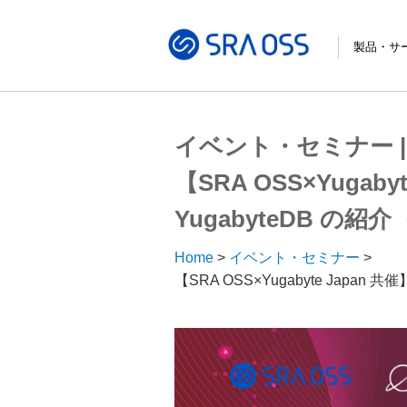
製品・サ
サポートサ
コンサルテ
パッケージ
導入・構築
トレーニン
導入事例
イベント・セミナー |
【SRA OSS×Yugab
YugabyteDB の紹介
Home
イベント・セミナー
【SRA OSS×Yugabyte Japan 共催】