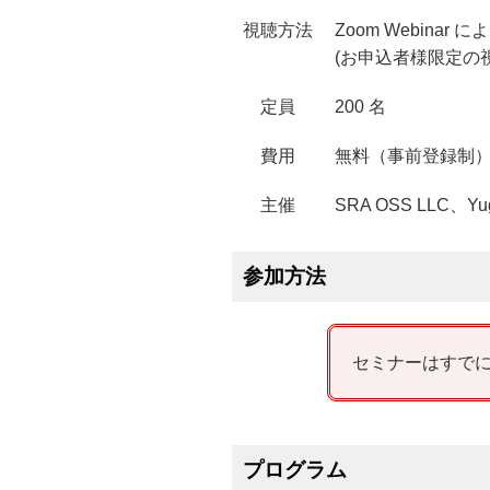
視聴方法
Zoom Webina
(お申込者様限定の視
定員
200 名
費用
無料（事前登録制
主催
SRA OSS LLC、Yug
参加方法
セミナーはすでに
プログラム