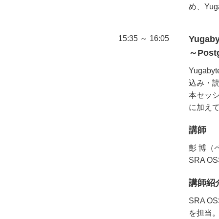
め、Yu
15:35 ～ 16:05
Yugab
～Pos
Yuga
込み・
本セッシ
に加えて
講師
彭 博（
SRA O
講師紹
SRA 
を担当。P