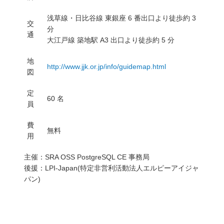
浅草線・日比谷線 東銀座 6 番出口より徒歩約 3
交
分
通
大江戸線 築地駅 A3 出口より徒歩約 5 分
地
http://www.jjk.or.jp/info/guidemap.html
図
定
60 名
員
費
無料
用
主催：SRA OSS PostgreSQL CE 事務局
後援：LPI-Japan(特定非営利活動法人エルピーアイジャ
パン)