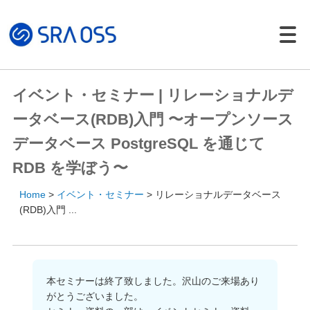
Japanese |
English
製品・サービス一覧
イベント・セミナー | リレーショナルデ
サポートサービス
ータベース(RDB)入門 〜オープンソース
コンサルティング
データベース PostgreSQL を通じて
パッケージ製品
RDB を学ぼう〜
導入・構築サービス
Home
イベント・セミナー
リレーショナルデータベース
トレーニング
(RDB)入門 ...
導入事例
イベント・セミナー
イベント・セミナー
本セミナーは終了致しました。沢山のご来場あり
がとうございました。
セミナー資料