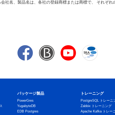
る会社名、製品名は、各社の登録商標または商標で、 それぞれ
パッケージ製品
トレーニング
PowerGres
PostgreSQL トレー
ビス
YugabyteDB
Zabbix トレーニング
EDB Postgres
Apache Kafka トレ