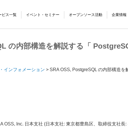
ービス一覧
イベント・セミナー
オープンソース活動
企業情報
ービス
ィング
製品
サービス
グ
イベント・セミナー
セミナー資料
greSQL の内部構造を解説する「 Postgr
・インフォメーション
SRA OSS, PostgreSQL の内部構造を解
 – SRA OSS, Inc. 日本支社 (日本支社: 東京都豊島区、取締役支社