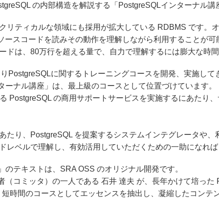
tgreSQL の内部構造を解説する「PostgreSQLインターナ
ッションクリティカルな領域にも採用が拡大している RDBMS で
がソースコードを読みその動作を理解しながら利用することが可
ソースコードは、80万行を超える量で、自力で理解するには膨大な時
わたりPostgreSQLに関するトレーニングコースを開発、実施し
Lインターナル講座」は、最上級のコースとして位置づけています。
いる PostgreSQL の商用サポートサービスを実施するにあ
拡大にあたり、PostgreSQL を提案するシステムインテグレー
ースコードレベルで理解し、有効活用していただくための一助になれ
講座」のテキストは、SRA OSS のオリジナル開発です。
開発者（コミッタ）の一人である 石井 達夫 が、長年かけて培った P
、短時間のコースとしてエッセンスを抽出し、凝縮したコンテ