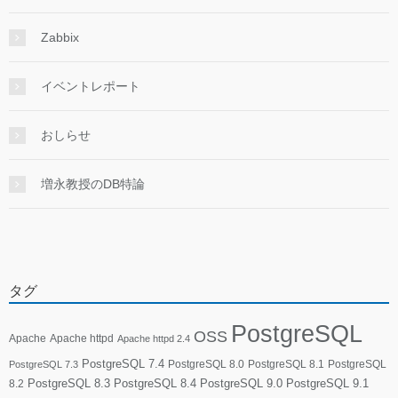
Zabbix
イベントレポート
おしらせ
増永教授のDB特論
タグ
PostgreSQL
OSS
Apache
Apache httpd
Apache httpd 2.4
PostgreSQL 7.4
PostgreSQL 8.0
PostgreSQL 8.1
PostgreSQL
PostgreSQL 7.3
PostgreSQL 8.3
PostgreSQL 8.4
PostgreSQL 9.0
PostgreSQL 9.1
8.2