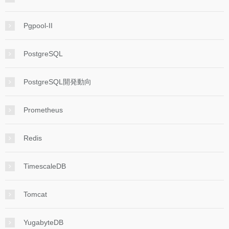
Pgpool-II
PostgreSQL
PostgreSQL開発動向
Prometheus
Redis
TimescaleDB
Tomcat
YugabyteDB