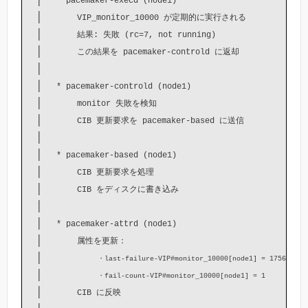
* pacemaker-execd (node1)
│     
VIP_monitor_10000 が定期的に実行される
│     
結果: 失敗 (rc=7, not running)
│     
この結果を pacemaker-controld に返却
│  

│  
* pacemaker-controld (node1)
│     
monitor 失敗を検知
│     
CIB 更新要求を pacemaker-based に送信
│  

│  
* pacemaker-based (node1)
│     
CIB 更新要求を処理
│     
CIB をディスクに書き込み
│

│  
* pacemaker-attrd (node1)
│     
属性を更新：
│        
・last-failure-VIP#monitor_10000[node1] = 175619371
│        
・fail-count-VIP#monitor_10000[node1] = 1
│     
CIB に反映