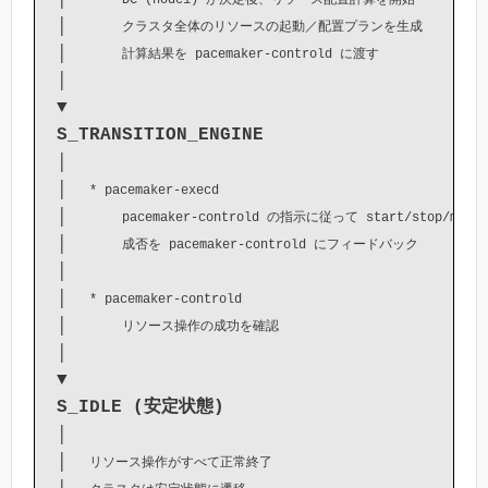
DC (node1) が決定後、リソース配置計算を開始
│     
クラスタ全体のリソースの起動／配置プランを生成
│     
計算結果を pacemaker-controld に渡す
│

S_TRANSITION_ENGINE
│

│  
* pacemaker-execd
│     
pacemaker-controld の指示に従って start/stop/mon
│     
成否を pacemaker-controld にフィードバック
│

│  
* pacemaker-controld
│     
リソース操作の成功を確認
│

S_IDLE (安定状態)
│

│  
リソース操作がすべて正常終了