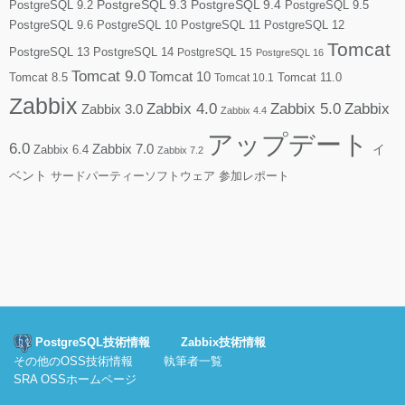
PostgreSQL 9.2
PostgreSQL 9.3
PostgreSQL 9.4
PostgreSQL 9.5
PostgreSQL 9.6
PostgreSQL 10
PostgreSQL 11
PostgreSQL 12
Tomcat
PostgreSQL 13
PostgreSQL 14
PostgreSQL 15
PostgreSQL 16
Tomcat 9.0
Tomcat 10
Tomcat 8.5
Tomcat 10.1
Tomcat 11.0
Zabbix
Zabbix 4.0
Zabbix 5.0
Zabbix
Zabbix 3.0
Zabbix 4.4
アップデート
6.0
Zabbix 7.0
Zabbix 6.4
イ
Zabbix 7.2
ベント
サードパーティーソフトウェア
参加レポート
PostgreSQL技術情報
Zabbix技術情報
その他のOSS技術情報
執筆者一覧
SRA OSSホームページ