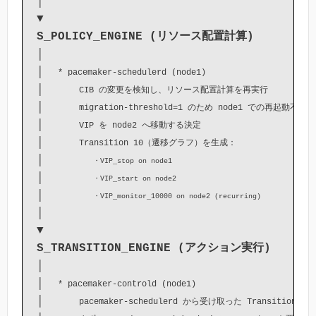
│

S_POLICY_ENGINE (リソース配置計算)
│

│  
* pacemaker-schedulerd (node1)
│     
CIB の変更を検知し、リソース配置計算を再実行
│     
migration-threshold=1 のため node1 での再起動不可
│     
VIP を node2 へ移動する決定
│     
Transition 10（遷移グラフ）を生成：
│       
・VIP_stop on node1
│       
・VIP_start on node2
│       
・VIP_monitor_10000 on node2 (recurring)
│

S_TRANSITION_ENGINE (アクション実行)
│

│  
* pacemaker-controld (node1)
│     
pacemaker-schedulerd から受け取った Transition 