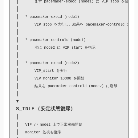
│     
まず pacemaker-execd (node1) に VIP_stop を要求
│  

│  
* pacemaker-execd (node1)
│     
VIP_stop を実行し、結果を pacemaker-controld に返却
│

│  
* pacemaker-controld (node1)
│     
次に node2 に VIP_start を指示
│

│  
* pacemaker-execd (node2)
│     
VIP_start を実行
│     
VIP_monitor_10000 を開始
│     
結果を pacemaker-controld (node2) に返却
│

S_IDLE (安定状態復帰)
│

│  
VIP が node2 上で正常稼働開始
│  
monitor 監視も復帰