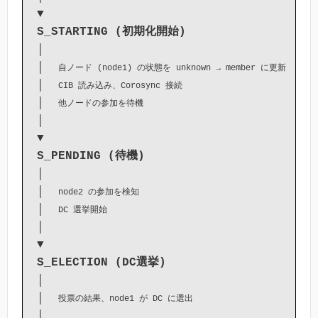
S_STARTING (初期化開始)
│

│  
自ノード (node1) の状態を unknown → member に更新
│  
CIB 読み込み、Corosync 接続
│  
他ノードの参加を待機
│

S_PENDING (待機)
│

│  
node2 の参加を検知
│  
DC 選挙開始
│

S_ELECTION (DC選挙)
│

│  
投票の結果、node1 が DC に選出
│
