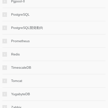
Pgpool-II
PostgreSQL
PostgreSQL開発動向
Prometheus
Redis
TimescaleDB
Tomcat
YugabyteDB
Zabbix