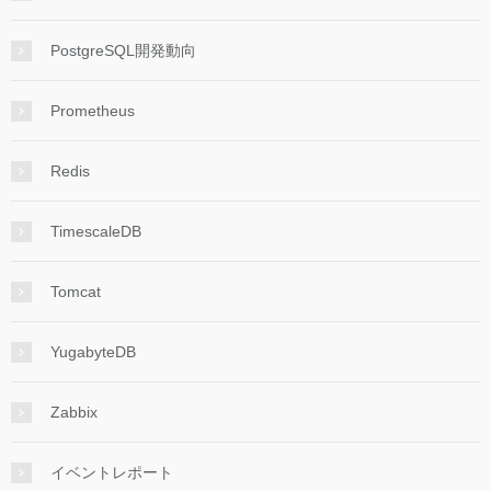
PostgreSQL開発動向
Prometheus
Redis
TimescaleDB
Tomcat
YugabyteDB
Zabbix
イベントレポート