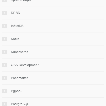
DRBD
InfluxDB
Kafka
Kubernetes
OSS Development
Pacemaker
Pgpool-II
PostgreSQL