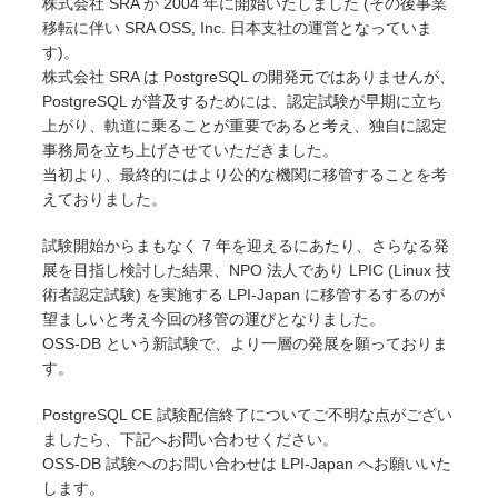
株式会社 SRA が 2004 年に開始いたしました (その後事業
移転に伴い SRA OSS, Inc. 日本支社の運営となっていま
す)。
株式会社 SRA は PostgreSQL の開発元ではありませんが、
PostgreSQL が普及するためには、認定試験が早期に立ち
上がり、軌道に乗ることが重要であると考え、独自に認定
事務局を立ち上げさせていただきました。
当初より、最終的にはより公的な機関に移管することを考
えておりました。
試験開始からまもなく 7 年を迎えるにあたり、さらなる発
展を目指し検討した結果、NPO 法人であり LPIC (Linux 技
術者認定試験) を実施する LPI-Japan に移管するするのが
望ましいと考え今回の移管の運びとなりました。
OSS-DB という新試験で、より一層の発展を願っておりま
す。
PostgreSQL CE 試験配信終了についてご不明な点がござい
ましたら、下記へお問い合わせください。
OSS-DB 試験へのお問い合わせは LPI-Japan へお願いいた
します。