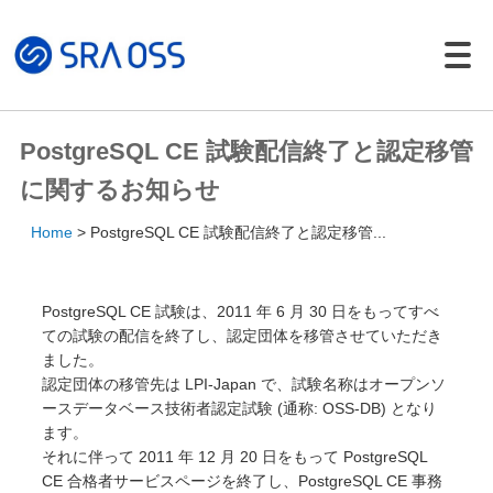
Japanese |
English
製品・サービス一覧
PostgreSQL CE 試験配信終了と認定移管
サポートサービス
に関するお知らせ
コンサルティング
Home
PostgreSQL CE 試験配信終了と認定移管...
パッケージ製品
導入・構築サービス
PostgreSQL CE 試験は、2011 年 6 月 30 日をもってすべ
トレーニング
ての試験の配信を終了し、認定団体を移管させていただき
ました。
導入事例
認定団体の移管先は LPI-Japan で、試験名称はオープンソ
イベント・セミナー
ースデータベース技術者認定試験 (通称: OSS-DB) となり
ます。
イベント・セミナー
それに伴って 2011 年 12 月 20 日をもって PostgreSQL
セミナー資料
CE 合格者サービスページを終了し、PostgreSQL CE 事務