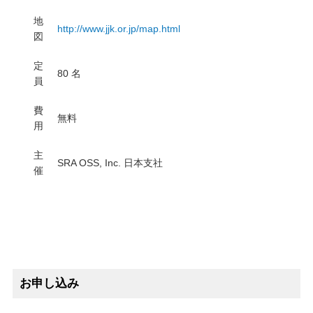
地
http://www.jjk.or.jp/map.html
図
定
80 名
員
費
無料
用
主
SRA OSS, Inc. 日本支社
催
お申し込み