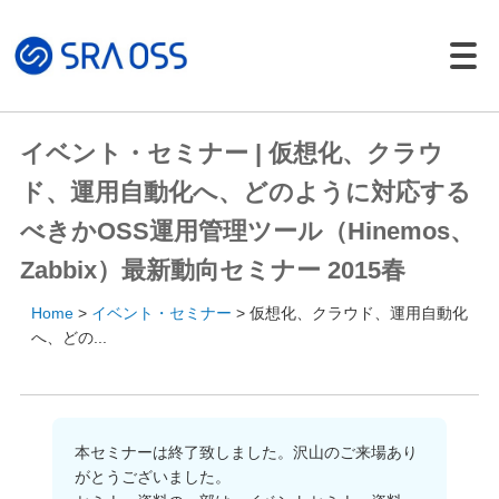
Japanese |
English
製品・サービス一覧
イベント・セミナー | 仮想化、クラウ
サポートサービス
ド、運用自動化へ、どのように対応する
コンサルティング
べきかOSS運用管理ツール（Hinemos、
パッケージ製品
Zabbix）最新動向セミナー 2015春
導入・構築サービス
Home
イベント・セミナー
仮想化、クラウド、運用自動化
トレーニング
へ、どの...
導入事例
イベント・セミナー
イベント・セミナー
本セミナーは終了致しました。沢山のご来場あり
がとうございました。
セミナー資料