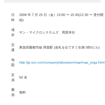
日
2008 年 7 月 25 日（金）13:00 〜 15:30(12:30 〜 受付開
時
始)
場
サン・マイクロシステムズ 用賀本社
所
交
東急田園都市線 用賀駅 (改札を出てすぐ右側 SBSビル)
通
地
http://jp.sun.com/company/aboutsun/map/map_yoga.html
図
定
50 名
員
費
無料
用