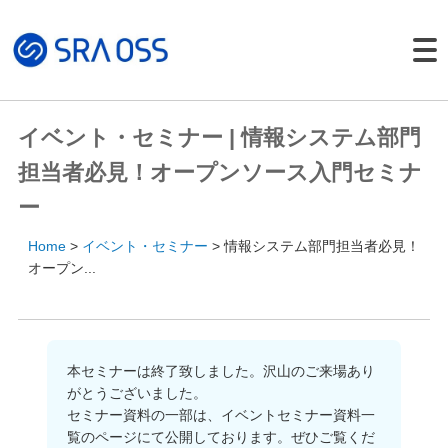
Japanese |
English
製品・サービス一覧
イベント・セミナー | 情報システム部門
サポートサービス
担当者必見！オープンソース入門セミナ
コンサルティング
ー
パッケージ製品
Home
イベント・セミナー
情報システム部門担当者必見！
導入・構築サービス
オープン...
トレーニング
導入事例
イベント・セミナー
本セミナーは終了致しました。沢山のご来場あり
がとうございました。
イベント・セミナー
セミナー資料の一部は、イベントセミナー資料一
セミナー資料
覧のページにて公開しております。ぜひご覧くだ