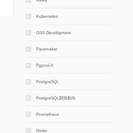
Kafka
Kubernetes
OSS Development
Pacemaker
Pgpool-II
PostgreSQL
PostgreSQL開発動向
Prometheus
Redis