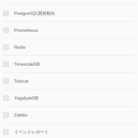
PostgreSQL開発動向
Prometheus
Redis
TimescaleDB
Tomcat
YugabyteDB
Zabbix
イベントレポート