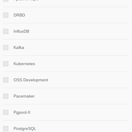
DRBD
InfluxDB
Kafka
Kubernetes
OSS Development
Pacemaker
Pgpool-II
PostgreSQL