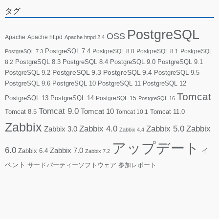
タグ
PostgreSQL
OSS
Apache
Apache httpd
Apache httpd 2.4
PostgreSQL 7.4
PostgreSQL 8.0
PostgreSQL 8.1
PostgreSQL
PostgreSQL 7.3
PostgreSQL 8.3
PostgreSQL 8.4
PostgreSQL 9.0
PostgreSQL 9.1
8.2
PostgreSQL 9.2
PostgreSQL 9.3
PostgreSQL 9.4
PostgreSQL 9.5
PostgreSQL 9.6
PostgreSQL 10
PostgreSQL 11
PostgreSQL 12
Tomcat
PostgreSQL 13
PostgreSQL 14
PostgreSQL 15
PostgreSQL 16
Tomcat 9.0
Tomcat 10
Tomcat 8.5
Tomcat 10.1
Tomcat 11.0
Zabbix
Zabbix 4.0
Zabbix 5.0
Zabbix
Zabbix 3.0
Zabbix 4.4
アップデート
6.0
Zabbix 7.0
Zabbix 6.4
イ
Zabbix 7.2
ベント
サードパーティーソフトウェア
参加レポート