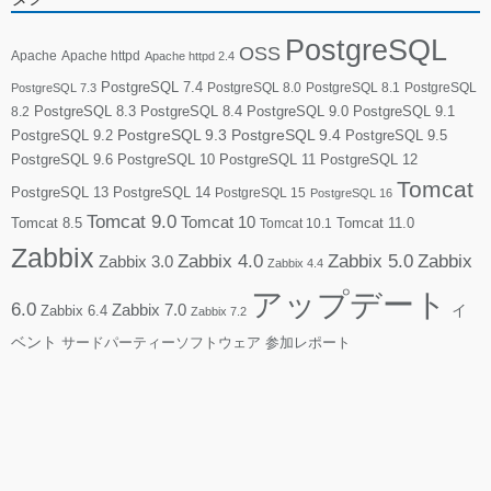
PostgreSQL
OSS
Apache
Apache httpd
Apache httpd 2.4
PostgreSQL 7.4
PostgreSQL 8.0
PostgreSQL 8.1
PostgreSQL
PostgreSQL 7.3
PostgreSQL 8.3
PostgreSQL 8.4
PostgreSQL 9.0
PostgreSQL 9.1
8.2
PostgreSQL 9.2
PostgreSQL 9.3
PostgreSQL 9.4
PostgreSQL 9.5
PostgreSQL 9.6
PostgreSQL 10
PostgreSQL 11
PostgreSQL 12
Tomcat
PostgreSQL 13
PostgreSQL 14
PostgreSQL 15
PostgreSQL 16
Tomcat 9.0
Tomcat 10
Tomcat 8.5
Tomcat 10.1
Tomcat 11.0
Zabbix
Zabbix 4.0
Zabbix 5.0
Zabbix
Zabbix 3.0
Zabbix 4.4
アップデート
6.0
Zabbix 7.0
Zabbix 6.4
イ
Zabbix 7.2
ベント
サードパーティーソフトウェア
参加レポート