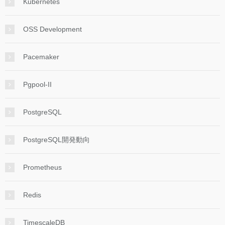
Kubernetes
OSS Development
Pacemaker
Pgpool-II
PostgreSQL
PostgreSQL開発動向
Prometheus
Redis
TimescaleDB