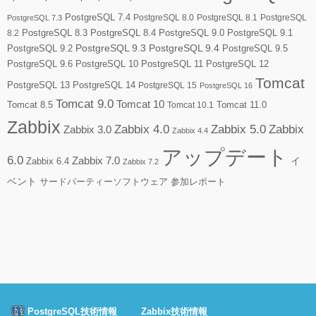
PostgreSQL 7.4
PostgreSQL 8.0
PostgreSQL 8.1
PostgreSQL
PostgreSQL 7.3
PostgreSQL 8.3
PostgreSQL 8.4
PostgreSQL 9.0
PostgreSQL 9.1
8.2
PostgreSQL 9.2
PostgreSQL 9.3
PostgreSQL 9.4
PostgreSQL 9.5
PostgreSQL 9.6
PostgreSQL 10
PostgreSQL 11
PostgreSQL 12
Tomcat
PostgreSQL 13
PostgreSQL 14
PostgreSQL 15
PostgreSQL 16
Tomcat 9.0
Tomcat 10
Tomcat 8.5
Tomcat 10.1
Tomcat 11.0
Zabbix
Zabbix 4.0
Zabbix 5.0
Zabbix
Zabbix 3.0
Zabbix 4.4
アップデート
6.0
Zabbix 7.0
Zabbix 6.4
イ
Zabbix 7.2
ベント
サードパーティーソフトウェア
参加レポート
PostgreSQL技術情報
Zabbix技術情報