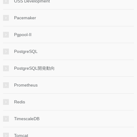
OSS Development
Pacemaker
Pgpool-II
PostgreSQL
PostgreSQL開発動向
Prometheus
Redis
TimescaleDB
Tomcat