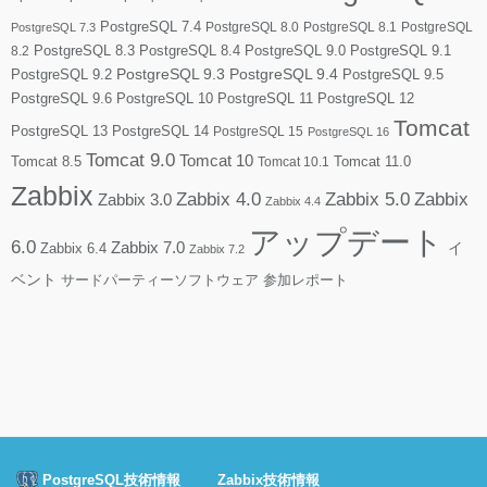
PostgreSQL 7.4
PostgreSQL 8.0
PostgreSQL 8.1
PostgreSQL
PostgreSQL 7.3
PostgreSQL 8.3
PostgreSQL 8.4
PostgreSQL 9.0
PostgreSQL 9.1
8.2
PostgreSQL 9.2
PostgreSQL 9.3
PostgreSQL 9.4
PostgreSQL 9.5
PostgreSQL 9.6
PostgreSQL 10
PostgreSQL 11
PostgreSQL 12
Tomcat
PostgreSQL 13
PostgreSQL 14
PostgreSQL 15
PostgreSQL 16
Tomcat 9.0
Tomcat 10
Tomcat 8.5
Tomcat 10.1
Tomcat 11.0
Zabbix
Zabbix 4.0
Zabbix 5.0
Zabbix
Zabbix 3.0
Zabbix 4.4
アップデート
6.0
Zabbix 7.0
Zabbix 6.4
イ
Zabbix 7.2
ベント
サードパーティーソフトウェア
参加レポート
PostgreSQL技術情報
Zabbix技術情報