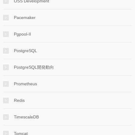
OSS Development
Pacemaker
Pgpool-II
PostgreSQL
PostgreSQL開発動向
Prometheus
Redis
TimescaleDB
Tomcat