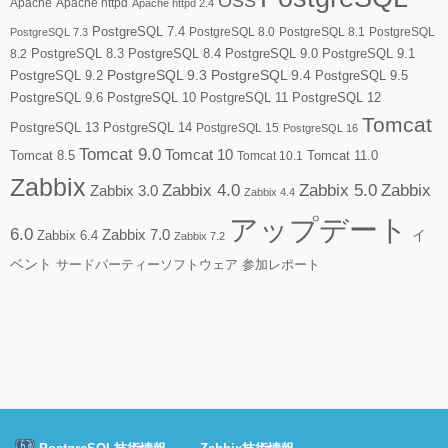
OSS
Apache
Apache httpd
Apache httpd 2.4
PostgreSQL 7.4
PostgreSQL 8.0
PostgreSQL 8.1
PostgreSQL
PostgreSQL 7.3
PostgreSQL 8.3
PostgreSQL 8.4
PostgreSQL 9.0
PostgreSQL 9.1
8.2
PostgreSQL 9.2
PostgreSQL 9.3
PostgreSQL 9.4
PostgreSQL 9.5
PostgreSQL 9.6
PostgreSQL 10
PostgreSQL 11
PostgreSQL 12
Tomcat
PostgreSQL 13
PostgreSQL 14
PostgreSQL 15
PostgreSQL 16
Tomcat 9.0
Tomcat 10
Tomcat 8.5
Tomcat 10.1
Tomcat 11.0
Zabbix
Zabbix 4.0
Zabbix 5.0
Zabbix
Zabbix 3.0
Zabbix 4.4
アップデート
6.0
Zabbix 7.0
Zabbix 6.4
イ
Zabbix 7.2
ベント
サードパーティーソフトウェア
参加レポート