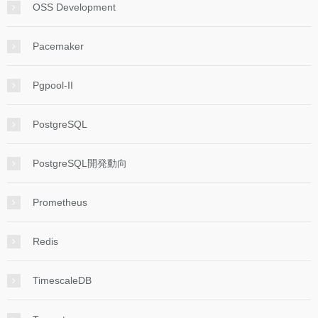
OSS Development
Pacemaker
Pgpool-II
PostgreSQL
PostgreSQL開発動向
Prometheus
Redis
TimescaleDB