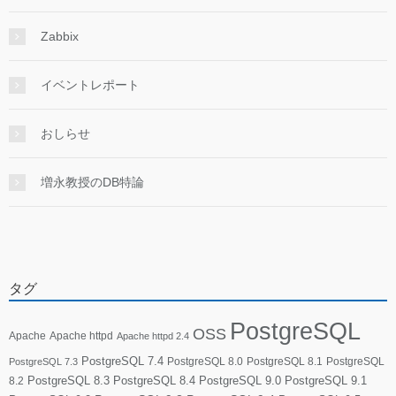
Zabbix
イベントレポート
おしらせ
増永教授のDB特論
タグ
PostgreSQL
OSS
Apache
Apache httpd
Apache httpd 2.4
PostgreSQL 7.4
PostgreSQL 8.0
PostgreSQL 8.1
PostgreSQL
PostgreSQL 7.3
PostgreSQL 8.3
PostgreSQL 8.4
PostgreSQL 9.0
PostgreSQL 9.1
8.2