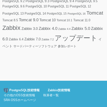
PostgreSQL 9.2
PostgreSQL 9.3
PostgreSQL 9.4
PostgreSQL 9.5
PostgreSQL 9.6
PostgreSQL 10
PostgreSQL 11
PostgreSQL 12
Tomcat
PostgreSQL 13
PostgreSQL 14
PostgreSQL 15
PostgreSQL 16
Tomcat 9.0
Tomcat 10
Tomcat 8.5
Tomcat 10.1
Tomcat 11.0
Zabbix
Zabbix 4.0
Zabbix 5.0
Zabbix
Zabbix 3.0
Zabbix 4.4
アップデート
6.0
Zabbix 7.0
Zabbix 6.4
イ
Zabbix 7.2
ベント
サードパーティーソフトウェア
参加レポート
PostgreSQL技術情報
Zabbix技術情報
その他のOSS技術情報
執筆者一覧
SRA OSSホームページ