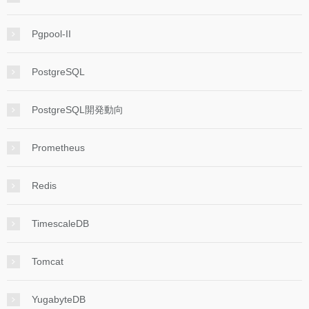
Pgpool-II
PostgreSQL
PostgreSQL開発動向
Prometheus
Redis
TimescaleDB
Tomcat
YugabyteDB