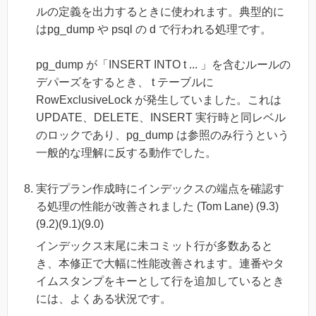
ルの定義を出力するときに使われます。典型的に
はpg_dump や psql の d で行われる処理です。
pg_dump が「INSERT INTO t ... 」を含むルールの
デパーズをするとき、 t テーブルに
RowExclusiveLock が発生していました。これは
UPDATE、DELETE、INSERT 実行時と同レベル
のロックであり、pg_dump は参照のみ行うという
一般的な理解に反する動作でした。
実行プラン作成時にインデックスの端点を確認す
る処理の性能が改善されました (Tom Lane) (9.3)
(9.2)(9.1)(9.0)
インデックス末尾に未コミット行が多数あると
き、本修正で大幅に性能改善されます。連番やタ
イムスタンプをキーとして行を追加しているとき
には、よくある状況です。