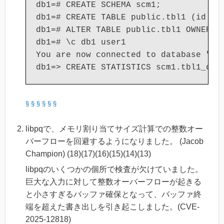
db1=# CREATE SCHEMA scm1;

db1=# CREATE TABLE public.tbl1 (id int
db1=# ALTER TABLE public.tbl1 OWNER TO
db1=# \c db1 user1

You are now connected to database "db1
§
§
§
§
§
§
libpqで、メモリ割り当てサイズ計算での整数オー
バーフローを回避するようになりました。 (Jacob
Champion) (18)(17)(16)(15)(14)(13)
libpqのいくつかの個所で検査が欠けていました。
巨大な入力に対して整数オーバーフローが起きる
と小さすぎるバッファ確保となって、バッファ終
端を超えた書き出しを引き起こしました。(CVE-
2025-12818)