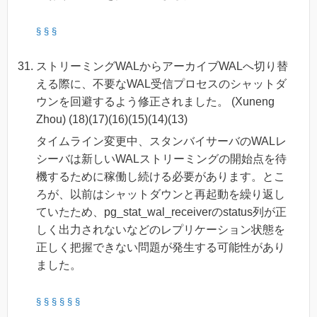
§
§
§
ストリーミングWALからアーカイブWALへ切り替
える際に、不要なWAL受信プロセスのシャットダ
ウンを回避するよう修正されました。 (Xuneng
Zhou) (18)(17)(16)(15)(14)(13)
タイムライン変更中、スタンバイサーバのWALレ
シーバは新しいWALストリーミングの開始点を待
機するために稼働し続ける必要があります。とこ
ろが、以前はシャットダウンと再起動を繰り返し
ていたため、pg_stat_wal_receiverのstatus列が正
しく出力されないなどのレプリケーション状態を
正しく把握できない問題が発生する可能性があり
ました。
§
§
§
§
§
§