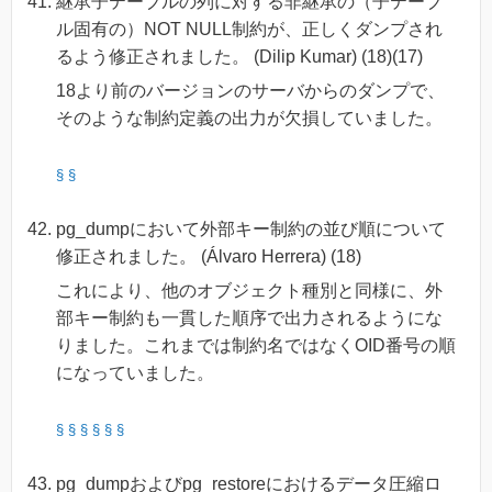
継承子テーブルの列に対する非継承の（子テーブ
ル固有の）NOT NULL制約が、正しくダンプされ
るよう修正されました。 (Dilip Kumar) (18)(17)
18より前のバージョンのサーバからのダンプで、
そのような制約定義の出力が欠損していました。
§
§
pg_dumpにおいて外部キー制約の並び順について
修正されました。 (Álvaro Herrera) (18)
これにより、他のオブジェクト種別と同様に、外
部キー制約も一貫した順序で出力されるようにな
りました。これまでは制約名ではなくOID番号の順
になっていました。
§
§
§
§
§
§
pg_dumpおよびpg_restoreにおけるデータ圧縮ロ