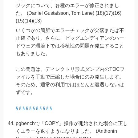
ジックについて、各種のエラーが修正されまし
た。 (Daniel Gustafsson, Tom Lane) (18)(17)(16)
(15)(14)(13)
いくつかの箇所でエラーチェックが欠落または不
正確であり、さらに、ビッグエンディアンのハー
ドウェア環境下では移植性の問題が発生すること
もありました。
この問題は、ディレクトリ形式ダンプ内のTOCフ
ァイルを手動で圧縮した場合にのみ発生します。
そのため、通常の利用ではほとんど遭遇しないは
ずです。
§
§
§
§
§
§
§
§
§
§
§
pgbenchで「COPY」操作が開始された場合に正し
くエラーを返すようになりました。 (Anthonin