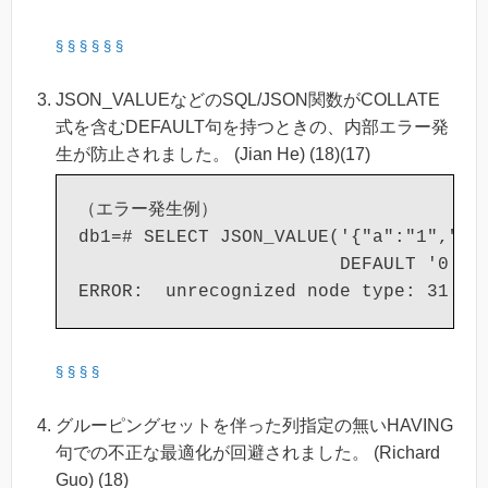
§
§
§
§
§
§
JSON_VALUEなどのSQL/JSON関数がCOLLATE
式を含むDEFAULT句を持つときの、内部エラー発
生が防止されました。 (Jian He) (18)(17)
（エラー発生例）

db1=# SELECT JSON_VALUE('{"a":"1","b":
                        DEFAULT '0' CO
§
§
§
§
グルーピングセットを伴った列指定の無いHAVING
句での不正な最適化が回避されました。 (Richard
Guo) (18)