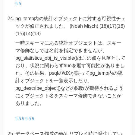
§
§
pg_temp内の統計オブジェクトに対する可視性チェ
ックが修正されました。 (Noah Misch) (18)(17)(16)
(15)(14)(13)
一時スキーマにある統計オブジェクトは、スキー
マ修飾なしでは名前を指定できませんが、
pg_statistics_obj_is_visible()はこの点を見落として
おり、状況に関わらずtrueを返す可能性がありまし
た。その結果、psqlの\dXが誤ってpg_temp内の統
計オブジェクトを一覧表示したり、
pg_describe_object()などの関数が期待されるよう
にオブジェクト名をスキーマ修飾できないことが
ありました。
§
§
§
§
§
§
データベース作成のWALリプレイ時に発生してい