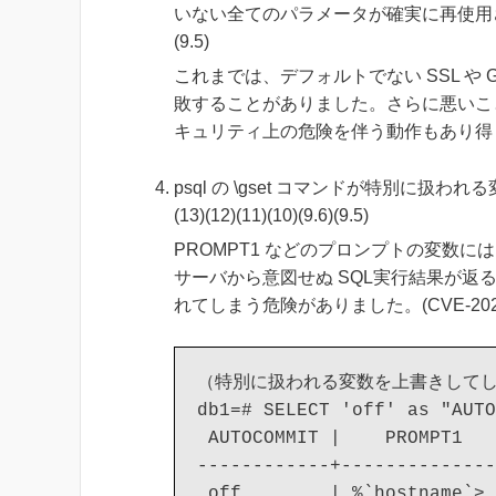
いない全てのパラメータが確実に再使用されるようにな
(9.5)
これまでは、デフォルトでない SSL や
敗することがありました。さらに悪いこ
キュリティ上の危険を伴う動作もあり得ました。
psql の \gset コマンドが特別に扱わ
(13)(12)(11)(10)(9.6)(9.5)
PROMPT1 などのプロンプトの変数
サーバから意図せぬ SQL実行結果が
れてしまう危険がありました。(CVE-2020-
（特別に扱われる変数を上書きしてし
db1=# SELECT 'off' as "AUTO
 AUTOCOMMIT |    PROMPT1

------------+--------------
 off        | %`hostname`>
