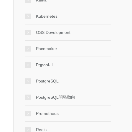
Kafka
Kubernetes
OSS Development
Pacemaker
Pgpool-II
PostgreSQL
PostgreSQL開発動向
Prometheus
Redis