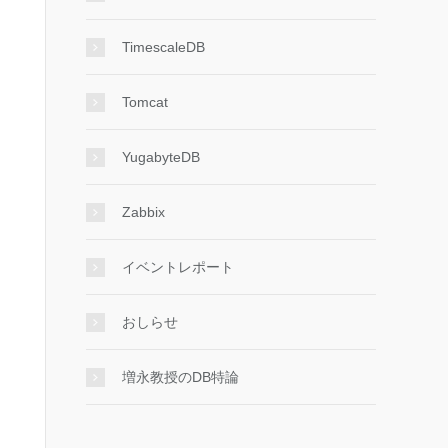
TimescaleDB
Tomcat
 int);

YugabyteDB
Zabbix
イベントレポート
おしらせ
増永教授のDB特論