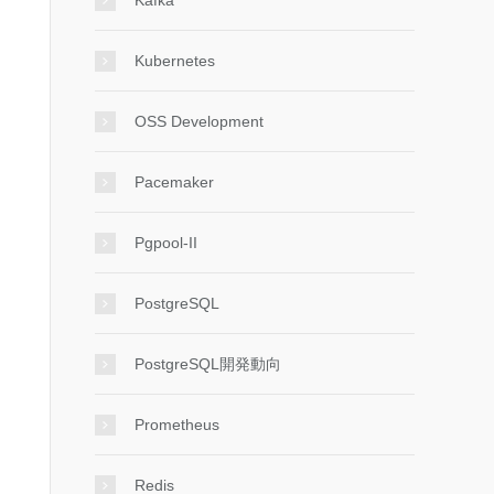
Kafka
Kubernetes
OSS Development
Pacemaker
xt[]

Pgpool-II
PostgreSQL
PostgreSQL開発動向
Prometheus
Redis