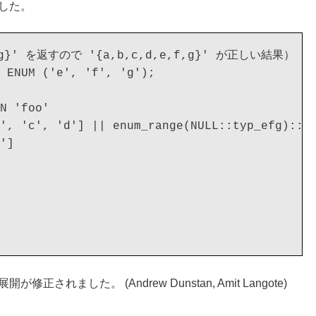
した。
g}' を返すので '{a,b,c,d,e,f,g}' が正しい結果）

 ENUM ('e', 'f', 'g');

N 'foo'

', 'c', 'd'] || enum_range(NULL::typ_efg)::te
']

ました。 (Andrew Dunstan, Amit Langote)