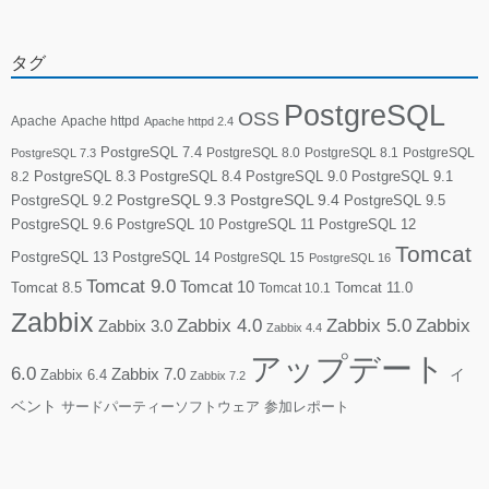
タグ
PostgreSQL
OSS
Apache
Apache httpd
Apache httpd 2.4
PostgreSQL 7.4
PostgreSQL 8.0
PostgreSQL 8.1
PostgreSQL
PostgreSQL 7.3
PostgreSQL 8.3
PostgreSQL 8.4
PostgreSQL 9.0
PostgreSQL 9.1
8.2
PostgreSQL 9.2
PostgreSQL 9.3
PostgreSQL 9.4
PostgreSQL 9.5
PostgreSQL 9.6
PostgreSQL 10
PostgreSQL 11
PostgreSQL 12
Tomcat
PostgreSQL 13
PostgreSQL 14
PostgreSQL 15
PostgreSQL 16
Tomcat 9.0
Tomcat 10
Tomcat 8.5
Tomcat 10.1
Tomcat 11.0
Zabbix
Zabbix 4.0
Zabbix 5.0
Zabbix
Zabbix 3.0
Zabbix 4.4
アップデート
6.0
Zabbix 7.0
Zabbix 6.4
イ
Zabbix 7.2
ベント
サードパーティーソフトウェア
参加レポート