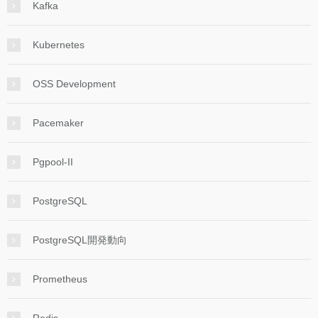
Kafka
Kubernetes
OSS Development
Pacemaker
Pgpool-II
PostgreSQL
PostgreSQL開発動向
Prometheus
Redis