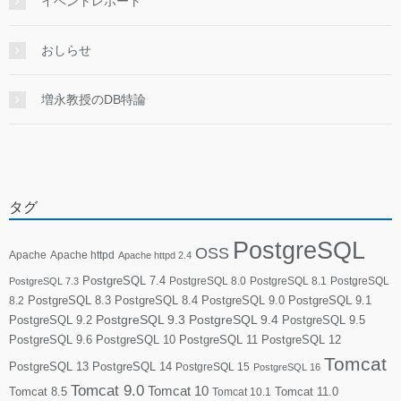
イベントレポート
おしらせ
増永教授のDB特論
タグ
PostgreSQL
OSS
Apache
Apache httpd
Apache httpd 2.4
PostgreSQL 7.4
PostgreSQL 8.0
PostgreSQL 8.1
PostgreSQL
PostgreSQL 7.3
PostgreSQL 8.3
PostgreSQL 8.4
PostgreSQL 9.0
PostgreSQL 9.1
8.2
PostgreSQL 9.2
PostgreSQL 9.3
PostgreSQL 9.4
PostgreSQL 9.5
PostgreSQL 9.6
PostgreSQL 10
PostgreSQL 11
PostgreSQL 12
Tomcat
PostgreSQL 13
PostgreSQL 14
PostgreSQL 15
PostgreSQL 16
Tomcat 9.0
Tomcat 10
Tomcat 8.5
Tomcat 10.1
Tomcat 11.0