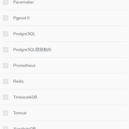
Pacemaker
Pgpool-II
PostgreSQL
PostgreSQL開発動向
Prometheus
Redis
TimescaleDB
Tomcat
YugabyteDB