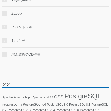
Zabbix
イベントレポート
おしらせ
増永教授のDB特論
タグ
PostgreSQL
OSS
Apache
Apache httpd
Apache httpd 2.4
PostgreSQL 7.4
PostgreSQL 8.0
PostgreSQL 8.1
PostgreSQL
PostgreSQL 7.3
PostgreSQL 8.3
PostgreSQL 8.4
PostgreSQL 9.0
PostgreSQL 9.1
8.2