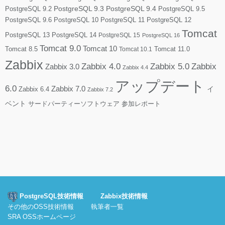
PostgreSQL 9.2
PostgreSQL 9.3
PostgreSQL 9.4
PostgreSQL 9.5
PostgreSQL 9.6
PostgreSQL 10
PostgreSQL 11
PostgreSQL 12
Tomcat
PostgreSQL 13
PostgreSQL 14
PostgreSQL 15
PostgreSQL 16
Tomcat 9.0
Tomcat 10
Tomcat 8.5
Tomcat 10.1
Tomcat 11.0
Zabbix
Zabbix 4.0
Zabbix 5.0
Zabbix
Zabbix 3.0
Zabbix 4.4
アップデート
6.0
Zabbix 7.0
Zabbix 6.4
イ
Zabbix 7.2
ベント
サードパーティーソフトウェア
参加レポート
PostgreSQL技術情報
Zabbix技術情報
その他のOSS技術情報
執筆者一覧
SRA OSSホームページ