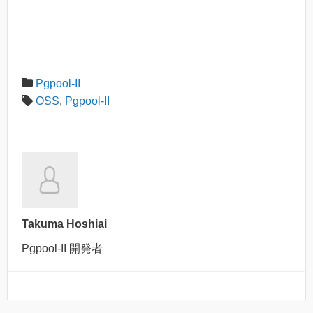
Pgpool-II
OSS
,
Pgpool-II
Takuma Hoshiai
Pgpool-II 開発者