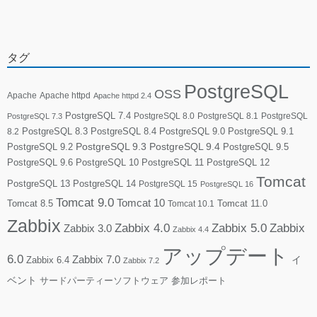
タグ
PostgreSQL
OSS
Apache
Apache httpd
Apache httpd 2.4
PostgreSQL 7.4
PostgreSQL 8.0
PostgreSQL 8.1
PostgreSQL
PostgreSQL 7.3
PostgreSQL 8.3
PostgreSQL 8.4
PostgreSQL 9.0
PostgreSQL 9.1
8.2
PostgreSQL 9.2
PostgreSQL 9.3
PostgreSQL 9.4
PostgreSQL 9.5
PostgreSQL 9.6
PostgreSQL 10
PostgreSQL 11
PostgreSQL 12
Tomcat
PostgreSQL 13
PostgreSQL 14
PostgreSQL 15
PostgreSQL 16
Tomcat 9.0
Tomcat 10
Tomcat 8.5
Tomcat 10.1
Tomcat 11.0
Zabbix
Zabbix 4.0
Zabbix 5.0
Zabbix
Zabbix 3.0
Zabbix 4.4
アップデート
6.0
Zabbix 7.0
Zabbix 6.4
イ
Zabbix 7.2
ベント
サードパーティーソフトウェア
参加レポート