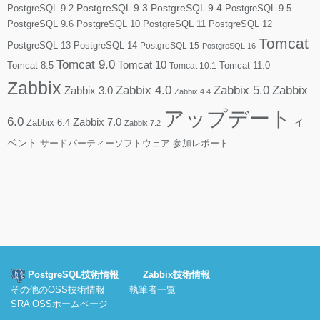
PostgreSQL 9.2
PostgreSQL 9.3
PostgreSQL 9.4
PostgreSQL 9.5
PostgreSQL 9.6
PostgreSQL 10
PostgreSQL 11
PostgreSQL 12
Tomcat
PostgreSQL 13
PostgreSQL 14
PostgreSQL 15
PostgreSQL 16
Tomcat 9.0
Tomcat 10
Tomcat 8.5
Tomcat 10.1
Tomcat 11.0
Zabbix
Zabbix 4.0
Zabbix 5.0
Zabbix
Zabbix 3.0
Zabbix 4.4
アップデート
6.0
Zabbix 7.0
Zabbix 6.4
イ
Zabbix 7.2
ベント
サードパーティーソフトウェア
参加レポート
PostgreSQL技術情報
Zabbix技術情報
その他のOSS技術情報
執筆者一覧
SRA OSSホームページ