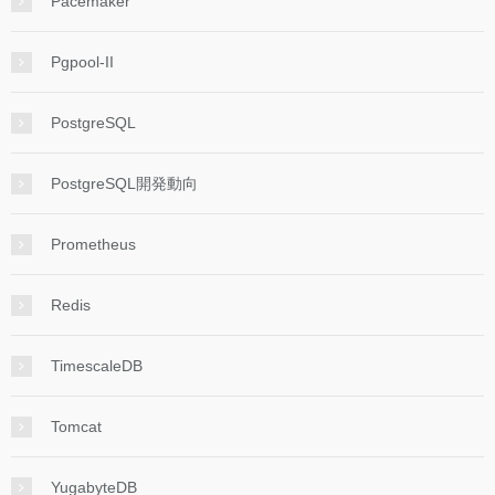
Pacemaker
Pgpool-II
PostgreSQL
PostgreSQL開発動向
Prometheus
Redis
TimescaleDB
Tomcat
YugabyteDB