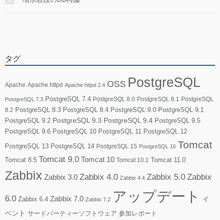
タグ
PostgreSQL
OSS
Apache
Apache httpd
Apache httpd 2.4
PostgreSQL 7.4
PostgreSQL 8.0
PostgreSQL 8.1
PostgreSQL
PostgreSQL 7.3
PostgreSQL 8.3
PostgreSQL 8.4
PostgreSQL 9.0
PostgreSQL 9.1
8.2
PostgreSQL 9.2
PostgreSQL 9.3
PostgreSQL 9.4
PostgreSQL 9.5
PostgreSQL 9.6
PostgreSQL 10
PostgreSQL 11
PostgreSQL 12
Tomcat
PostgreSQL 13
PostgreSQL 14
PostgreSQL 15
PostgreSQL 16
Tomcat 9.0
Tomcat 10
Tomcat 8.5
Tomcat 10.1
Tomcat 11.0
Zabbix
Zabbix 4.0
Zabbix 5.0
Zabbix
Zabbix 3.0
Zabbix 4.4
アップデート
6.0
Zabbix 7.0
Zabbix 6.4
イ
Zabbix 7.2
ベント
サードパーティーソフトウェア
参加レポート