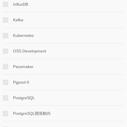
InfluxDB
Kafka
Kubernetes
OSS Development
Pacemaker
Pgpool-II
PostgreSQL
PostgreSQL開発動向