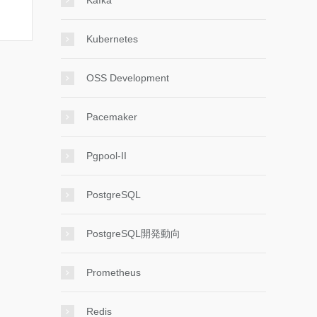
Kafka
Kubernetes
OSS Development
Pacemaker
Pgpool-II
PostgreSQL
PostgreSQL開発動向
Prometheus
Redis