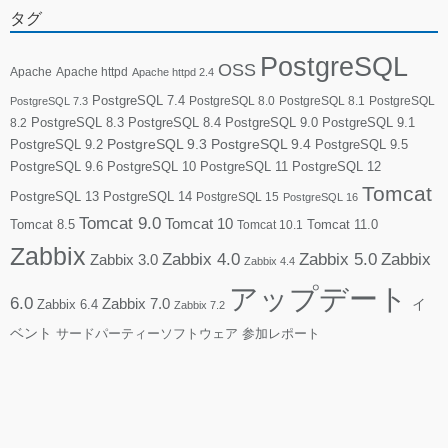
タグ
PostgreSQL
OSS
Apache
Apache httpd
Apache httpd 2.4
PostgreSQL 7.4
PostgreSQL 8.0
PostgreSQL 8.1
PostgreSQL
PostgreSQL 7.3
PostgreSQL 8.3
PostgreSQL 8.4
PostgreSQL 9.0
PostgreSQL 9.1
8.2
PostgreSQL 9.2
PostgreSQL 9.3
PostgreSQL 9.4
PostgreSQL 9.5
PostgreSQL 9.6
PostgreSQL 10
PostgreSQL 11
PostgreSQL 12
Tomcat
PostgreSQL 13
PostgreSQL 14
PostgreSQL 15
PostgreSQL 16
Tomcat 9.0
Tomcat 10
Tomcat 8.5
Tomcat 10.1
Tomcat 11.0
Zabbix
Zabbix 4.0
Zabbix 5.0
Zabbix
Zabbix 3.0
Zabbix 4.4
アップデート
6.0
Zabbix 7.0
Zabbix 6.4
イ
Zabbix 7.2
ベント
サードパーティーソフトウェア
参加レポート