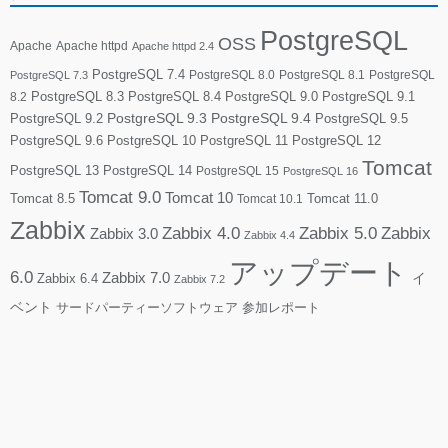
PostgreSQL
OSS
Apache
Apache httpd
Apache httpd 2.4
PostgreSQL 7.4
PostgreSQL 8.0
PostgreSQL 8.1
PostgreSQL
PostgreSQL 7.3
PostgreSQL 8.3
PostgreSQL 8.4
PostgreSQL 9.0
PostgreSQL 9.1
8.2
PostgreSQL 9.2
PostgreSQL 9.3
PostgreSQL 9.4
PostgreSQL 9.5
PostgreSQL 9.6
PostgreSQL 10
PostgreSQL 11
PostgreSQL 12
Tomcat
PostgreSQL 13
PostgreSQL 14
PostgreSQL 15
PostgreSQL 16
Tomcat 9.0
Tomcat 10
Tomcat 8.5
Tomcat 10.1
Tomcat 11.0
Zabbix
Zabbix 4.0
Zabbix 5.0
Zabbix
Zabbix 3.0
Zabbix 4.4
アップデート
6.0
Zabbix 7.0
Zabbix 6.4
イ
Zabbix 7.2
ベント
サードパーティーソフトウェア
参加レポート