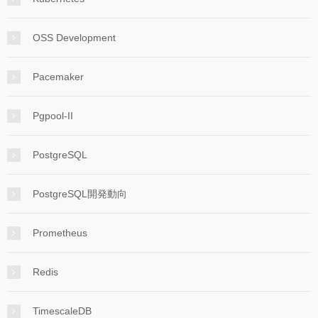
OSS Development
Pacemaker
Pgpool-II
PostgreSQL
PostgreSQL開発動向
Prometheus
Redis
TimescaleDB