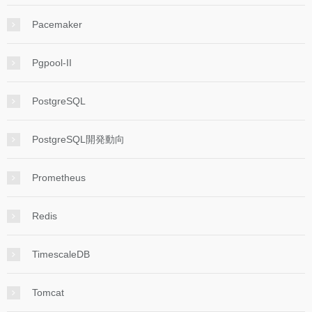
Pacemaker
Pgpool-II
PostgreSQL
PostgreSQL開発動向
Prometheus
Redis
TimescaleDB
Tomcat