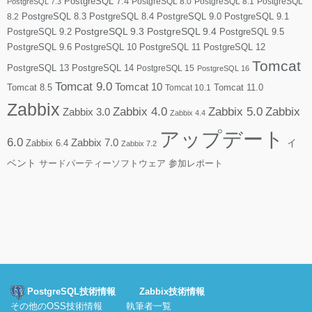
PostgreSQL 7.4
PostgreSQL 8.0
PostgreSQL 8.1
PostgreSQL
PostgreSQL 7.3
PostgreSQL 8.3
PostgreSQL 8.4
PostgreSQL 9.0
PostgreSQL 9.1
8.2
PostgreSQL 9.2
PostgreSQL 9.3
PostgreSQL 9.4
PostgreSQL 9.5
PostgreSQL 9.6
PostgreSQL 10
PostgreSQL 11
PostgreSQL 12
Tomcat
PostgreSQL 13
PostgreSQL 14
PostgreSQL 15
PostgreSQL 16
Tomcat 9.0
Tomcat 10
Tomcat 8.5
Tomcat 10.1
Tomcat 11.0
Zabbix
Zabbix 4.0
Zabbix 5.0
Zabbix
Zabbix 3.0
Zabbix 4.4
アップデート
6.0
Zabbix 7.0
Zabbix 6.4
イ
Zabbix 7.2
ベント
サードパーティーソフトウェア
参加レポート
PostgreSQL技術情報
Zabbix技術情報
その他のOSS技術情報
執筆者一覧