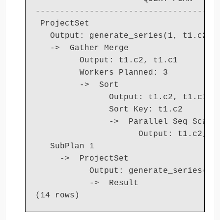
--------------------------------------
 ProjectSet

   Output: generate_series(1, t1.c2), 
   ->  Gather Merge

         Output: t1.c2, t1.c1

         Workers Planned: 3

         ->  Sort

               Output: t1.c2, t1.c1

               Sort Key: t1.c2

               ->  Parallel Seq Scan o
                     Output: t1.c2, t1
   SubPlan 1

     ->  ProjectSet

           Output: generate_series(1, 
           ->  Result
