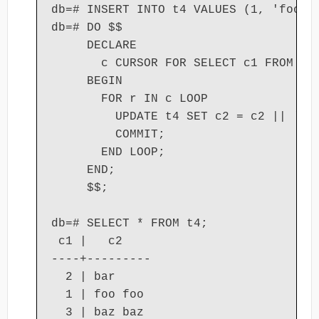
db=# INSERT INTO t4 VALUES (1, 'foo'),
db=# DO $$

     DECLARE

       c CURSOR FOR SELECT c1 FROM t4 
     BEGIN

       FOR r IN c LOOP

         UPDATE t4 SET c2 = c2 || ' ' 
         COMMIT;

       END LOOP;

     END;

     $$;

db=# SELECT * FROM t4;

 c1 |   c2

----+---------

  2 | bar

  1 | foo foo

  3 | baz baz
