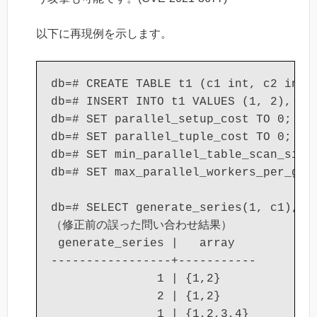
以下に再現例を示します。
db=# CREATE TABLE t1 (c1 int, c2 int);
db=# INSERT INTO t1 VALUES (1, 2), (3,
db=# SET parallel_setup_cost TO 0;

db=# SET parallel_tuple_cost TO 0;

db=# SET min_parallel_table_scan_size 
db=# SET max_parallel_workers_per_gath
db=# SELECT generate_series(1, c1), ar
（修正前の誤った問い合わせ結果）

 generate_series |   array

-----------------+-----------

               1 | {1,2}

               2 | {1,2}

               1 | {1,2,3,4}
