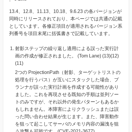
13.4、12.8、11.13、10.18、9.6.23 の各バージョンが
同時にリリースされており、本ページでは共通の記載
としています。各修正項目が適用されるバージョン系
列番号を項目末尾に括弧書きで記載しています。
射影ステップの繰り返し適用による誤った実行計
画の作成が修正されました。 (Tom Lane) (13)(12)
(11)
2つの ProjectionPath（射影、ターゲットリストの
処理を行うパス）が互いにスタックした場合、プ
ランナが誤った実行計画を作成する可能性があり
ました。これを再現させる既知の手順は並列ソー
トのみですが、それ以外の発生パターンもあるか
もしれません。本障害によりクラッシュまたは誤
った問い合わせ結果が生じます。また、障害動作
を狙って起こしてサーバのメモリ内容の漏洩を狙
う攻撃も可能です。(CVE-2021-3677)