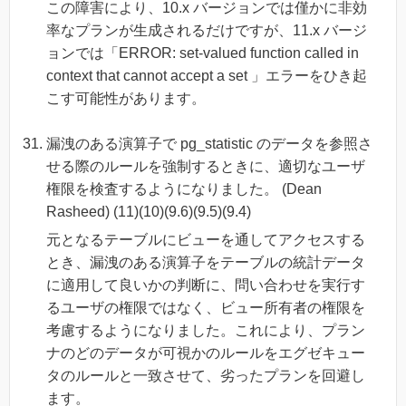
この障害により、10.x バージョンでは僅かに非効
率なプランが生成されるだけですが、11.x バージ
ョンでは「ERROR: set-valued function called in
context that cannot accept a set 」エラーをひき起
こす可能性があります。
漏洩のある演算子で pg_statistic のデータを参照さ
せる際のルールを強制するときに、適切なユーザ
権限を検査するようになりました。 (Dean
Rasheed) (11)(10)(9.6)(9.5)(9.4)
元となるテーブルにビューを通してアクセスする
とき、漏洩のある演算子をテーブルの統計データ
に適用して良いかの判断に、問い合わせを実行す
るユーザの権限ではなく、ビュー所有者の権限を
考慮するようになりました。これにより、プラン
ナのどのデータが可視かのルールをエグゼキュー
タのルールと一致させて、劣ったプランを回避し
ます。