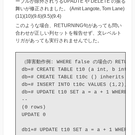
ーブルが除外されうるUPADTE や DELETE の振る
舞いが修正されました。 (Amit Langote, Tom Lane)
(11)(10)(9.6)(9.5)(9.4)
このような場合、RETURNING句があっても問い
合わせが正しい列セットを報告せず、文レベルト
リガがあっても実行されませんでした。
（障害動作例: WHERE false の場合の RETU
db=# CREATE TABLE t10 (a int, b int);

db=# CREATE TABLE t10c () inherits (t1
db=# INSERT INTO t10c VALUES (1,2);

db=# UPDATE t10 SET a = a + 1 WHERE fa
--

(0 rows)

UPDATE 0

db1=# UPDATE t10 SET a = a + 1 WHERE t