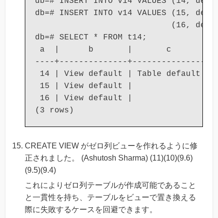
db=# INSERT INTO v14 VALUES (14, defau
db=# INSERT INTO v14 VALUES (15, defau
                            (16, defau
db=# SELECT * FROM t14;

 a  |      b       |       c       |  
----+--------------+---------------+--
 14 | View default | Table default | V
 15 | View default |               | V
 16 | View default |               | V
CREATE VIEW がゼロ列ビューを作れるように修
正されました。 (Ashutosh Sharma) (11)(10)(9.6)
(9.5)(9.4)
これによりゼロ列テーブルが作成可能であること
と一貫性を持ち、テーブルをビューで置き換える
際に失敗するケースを回避できます。