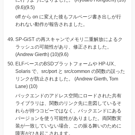
(9.6)(9.5)
off から on に変えた後もフルページ書き出しが行
われない動作が報告されました。
SP-GiST の再スキャンでメモリ二重解放によるク
ラッシュの可能性があり、修正されました。
(Andrew Gierth) (10)(9.6)
ELFベースのBSDプラットフォームや HP-UX、
Solaris で、src/port と src/common の関数の誤った
リンクが防止されました。 (Andrew Gierth, Tom
Lane) (10)
バックエンドのアドレス空間にロードされた共有
ライブラリは、関数のリンク先に意図しているそ
れらが持つコピーではなく、バックエンドにある
バージョンを使う可能性がありました。両関数実
装が一致していない場合、この振る舞いのために
障害がひき起こされます。