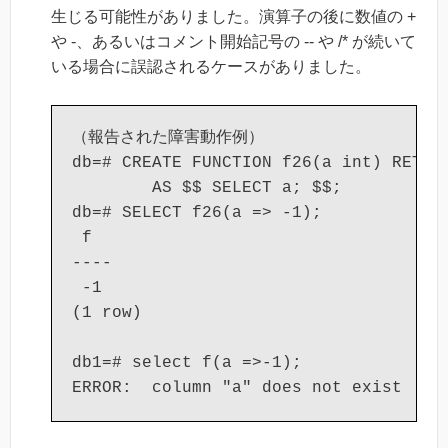
生じる可能性がありました。演算子の後に数値の +
や -、あるいはコメント開始記号の -- や /* が続いて
いる場合に誤認されるケースがありました。
（報告された障害動作例）

db=# CREATE FUNCTION f26(a int) RETURN
        AS $$ SELECT a; $$;

db=# SELECT f26(a => -1);

 f

----

 -1

(1 row)

db1=# select f(a =>-1);
