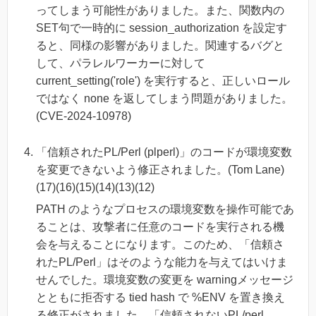
ってしまう可能性がありました。また、関数内の
SET句で一時的に session_authorization を設定す
ると、同様の影響がありました。関連するバグと
して、パラレルワーカーに対して
current_setting('role') を実行すると、正しいロール
ではなく none を返してしまう問題がありました。
(CVE-2024-10978)
「信頼されたPL/Perl (plperl)」のコードが環境変数
を変更できないよう修正されました。(Tom Lane)
(17)(16)(15)(14)(13)(12)
PATH のようなプロセスの環境変数を操作可能であ
ることは、攻撃者に任意のコードを実行される機
会を与えることになります。このため、「信頼さ
れたPL/Perl」はそのような能力を与えてはいけま
せんでした。環境変数の変更を warningメッセージ
とともに拒否する tied hash で %ENV を置き換え
る修正がされました。「信頼されないPL/perl