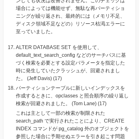
ンしても状況は改善されません。このチェックは
場合によっては機能せず、無駄な再パーティショ
ニングが繰り返され、最終的には（メモリ不足、
ディスク領域不足などの）リソース枯渇エラーに
至っていました。
ALTER DATABASE SET を使用して、
default_text_search_config などのサーチパスに基
づく検索を必要とする設定パラメータを指定した
時に発生していたクラッシュが、回避されまし
た。 (Jeff Davis) (17)
パーティションテーブルに新しいインデックスを
作成するときに、opclasses と照合順序の繰り返し
検索が回避されました。 (Tom Lane) (17)
これは主として一部の検索が制限された
search_path で実行されたことにより、CREATE
INDEX コマンドが pg_catalog 外のオブジェクトを
参照した場合に予期せぬエラーを引き起こす問題