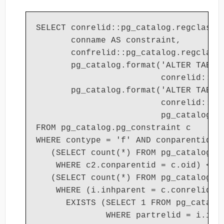
SELECT conrelid::pg_catalog.regclass A
       conname AS constraint,

       confrelid::pg_catalog.regclass 
       pg_catalog.format('ALTER TABLE 
                         conrelid::pg_
       pg_catalog.format('ALTER TABLE 
                         conrelid::pg_
                         pg_catalog.pg
FROM pg_catalog.pg_constraint c

WHERE contype = 'f' AND conparentid = 
   (SELECT count(*) FROM pg_catalog.pg
    WHERE c2.conparentid = c.oid) <>

   (SELECT count(*) FROM pg_catalog.pg
    WHERE (i.inhparent = c.conrelid OR
      EXISTS (SELECT 1 FROM pg_catalog