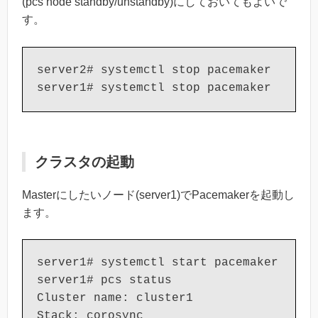
(pcs node standby/unstandby)にしておいてもよいで
す。
server2# systemctl stop pacemaker

server1# systemctl stop pacemaker
クラスタの起動
Masterにしたいノード(server1)でPacemakerを起動し
ます。
server1# systemctl start pacemaker

server1# pcs status

Cluster name: cluster1

Stack: corosync
