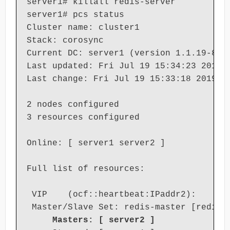
server1# killall redis-server

server1# pcs status

Cluster name: cluster1

Stack: corosync

Current DC: server1 (version 1.1.19-8.el
Last updated: Fri Jul 19 15:34:23 2019

Last change: Fri Jul 19 15:33:18 2019 by
2 nodes configured

3 resources configured

Online: [ server1 server2 ]

Full list of resources:

 VIP    (ocf::heartbeat:IPaddr2):      
 Master/Slave Set: redis-master [redis]

Masters: [ server2 ]