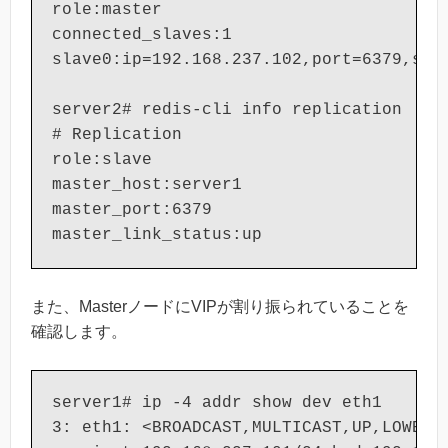
role:master

connected_slaves:1

slave0:ip=192.168.237.102,port=6379,stat
server2# redis-cli info replication

# Replication

role:slave

master_host:server1

master_port:6379

master_link_status:up
また、MasterノードにVIPが割り振られていることを
確認します。
server1# ip -4 addr show dev eth1

3: eth1: <BROADCAST,MULTICAST,UP,LOWER_U