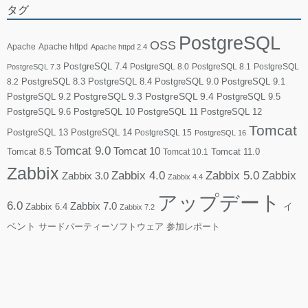
タグ
PostgreSQL
OSS
Apache
Apache httpd
Apache httpd 2.4
PostgreSQL 7.4
PostgreSQL 8.0
PostgreSQL 8.1
PostgreSQL
PostgreSQL 7.3
PostgreSQL 8.3
PostgreSQL 8.4
PostgreSQL 9.0
PostgreSQL 9.1
8.2
PostgreSQL 9.2
PostgreSQL 9.3
PostgreSQL 9.4
PostgreSQL 9.5
PostgreSQL 9.6
PostgreSQL 10
PostgreSQL 11
PostgreSQL 12
Tomcat
PostgreSQL 13
PostgreSQL 14
PostgreSQL 15
PostgreSQL 16
Tomcat 9.0
Tomcat 10
Tomcat 8.5
Tomcat 10.1
Tomcat 11.0
Zabbix
Zabbix 4.0
Zabbix 5.0
Zabbix
Zabbix 3.0
Zabbix 4.4
アップデート
6.0
Zabbix 7.0
Zabbix 6.4
イ
Zabbix 7.2
ベント
サードパーティーソフトウェア
参加レポート