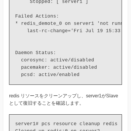
     Stopped: [ server1 ]

Failed Actions:

* redis_demote_0 on server1 'not running
    last-rc-change='Fri Jul 19 15:33:18 
Daemon Status:

  corosync: active/disabled

  pacemaker: active/disabled

  pcsd: active/enabled
redis リソースをクリーンアップし、server1がSlave
として復旧することを確認します。
server1# pcs resource cleanup redis
