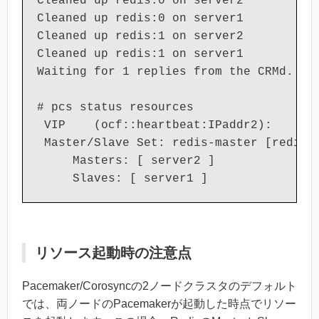
Cleaned up redis:0 on server2

Cleaned up redis:0 on server1

Cleaned up redis:1 on server2

Cleaned up redis:1 on server1

Waiting for 1 replies from the CRMd. OK

# pcs status resources

 VIP    (ocf::heartbeat:IPaddr2):       
 Master/Slave Set: redis-master [redis]

     Masters: [ server2 ]

     Slaves: [ server1 ]
リソース起動時の注意点
Pacemaker/Corosyncの2ノードクラスタのデフォルト
では、両ノードのPacemakerが起動した時点でリソー