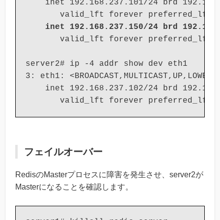
    inet 192.168.237.101/24 brd 192.168.
       valid_lft forever preferred_lft f
inet 192.168.237.150/24 brd 192.168
       valid_lft forever preferred_lft f
server2# ip -4 addr show dev eth1

3: eth1: <BROADCAST,MULTICAST,UP,LOWER_U
    inet 192.168.237.102/24 brd 192.168.
       valid_lft forever preferred_lft 
フェイルオーバー
RedisのMasterプロセスに障害を発生させ、server2が
Masterになることを確認します。