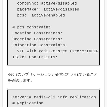
  corosync: active/disabled

  pacemaker: active/disabled

  pcsd: active/enabled

# pcs constraint

Location Constraints:

Ordering Constraints:

Colocation Constraints:

  VIP with redis-master (score:INFINITY)
Ticket Constraints:
Redisのレプリケーションが正常に行われていること
を確認します。
server1# redis-cli info replication

# Replication
