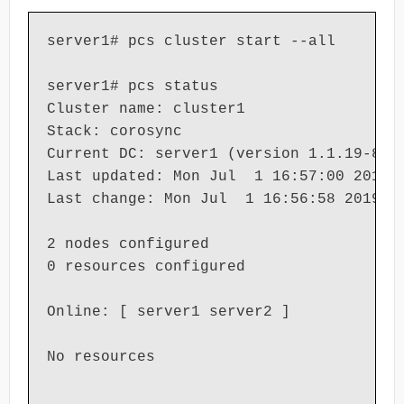
server1# pcs cluster start --all

server1# pcs status

Cluster name: cluster1

Stack: corosync

Current DC: server1 (version 1.1.19-8.el
Last updated: Mon Jul  1 16:57:00 2019

Last change: Mon Jul  1 16:56:58 2019 by
2 nodes configured

0 resources configured

Online: [ server1 server2 ]

No resources
