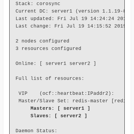
Stack: corosync

Current DC: server1 (version 1.1.19-8.el
Last updated: Fri Jul 19 14:24:24 2019

Last change: Fri Jul 19 14:15:52 2019 by
2 nodes configured

3 resources configured

Online: [ server1 server2 ]

Full list of resources:

 VIP    (ocf::heartbeat:IPaddr2):      
 Master/Slave Set: redis-master [redis]

Masters: [ server1 ]
Slaves: [ server2 ]
Daemon Status:
