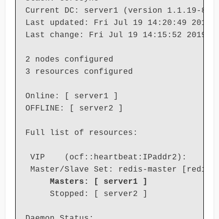
Current DC: server1 (version 1.1.19-8.el
Last updated: Fri Jul 19 14:20:49 2019

Last change: Fri Jul 19 14:15:52 2019 by
2 nodes configured

3 resources configured

Online: [ server1 ]

OFFLINE: [ server2 ]

Full list of resources:

 VIP    (ocf::heartbeat:IPaddr2):      
 Master/Slave Set: redis-master [redis]

Masters: [ server1 ]
     Stopped: [ server2 ]

Daemon Status:
