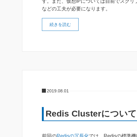
す。また、仮想IPについては自前でスクリ
などの工夫が必要になります。
続きを読む
2019.08.01
Redis Clusterについて
前回の
Redisの冗長化
では、Redisの標準