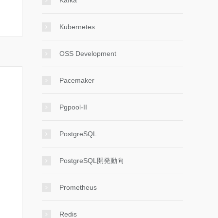
Kafka
Kubernetes
OSS Development
Pacemaker
Pgpool-II
PostgreSQL
PostgreSQL開発動向
Prometheus
Redis