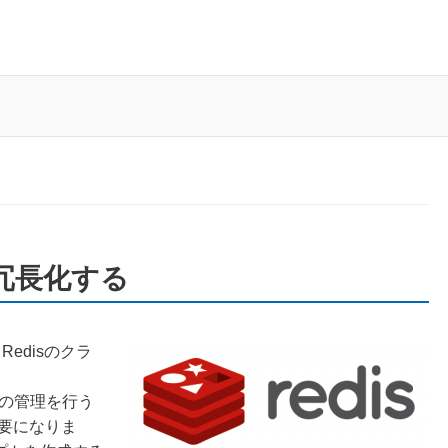
rで冗長化する
てRedisのクラ
構成の管理を行う
必要になりま