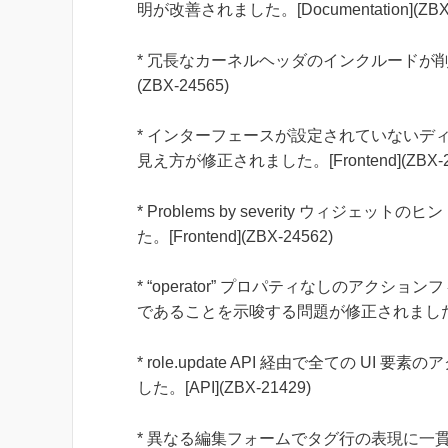
明が改善されました。[Documentation](ZBX-
* 冗長なカーネルヘッダのインクルードが削
(ZBX-24565)
* インターフェースが設定されていないデ
見え方が修正されました。[Frontend](ZBX-2
* Problems by severity ウ
た。[Frontend](ZBX-24562)
* “operator” プロパティなしのアクシ
であることを示唆する問題が修正されました。[AP
* role.update API 経由で全ての
した。[API](ZBX-21429)
* 異なる編集フォームでタグ行の表現に一貫性がな