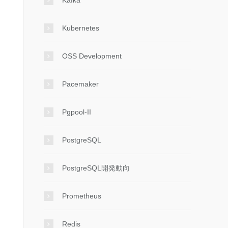
Kafka
Kubernetes
OSS Development
Pacemaker
Pgpool-II
PostgreSQL
PostgreSQL開発動向
Prometheus
Redis