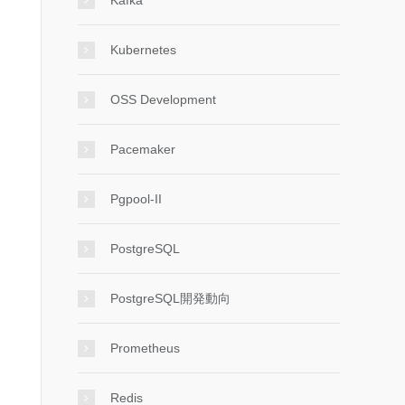
Kafka
Kubernetes
OSS Development
Pacemaker
Pgpool-II
PostgreSQL
PostgreSQL開発動向
Prometheus
Redis