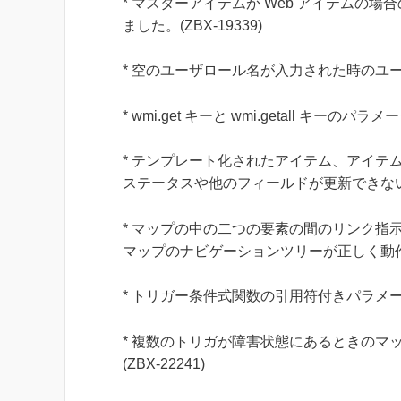
* マスターアイテムが Web アイテムの場
ました。(ZBX-19339)
* 空のユーザロール名が入力された時のユーザ
* wmi.get キーと wmi.getall キーの
* テンプレート化されたアイテム、アイテ
ステータスや他のフィールドが更新できない問題
* マップの中の二つの要素の間のリンク指
マップのナビゲーションツリーが正しく動作しな
* トリガー条件式関数の引用符付きパラメータ
* 複数のトリガが障害状態にあるときのマ
(ZBX-22241)