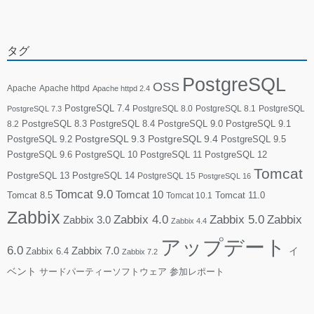
タグ
PostgreSQL
OSS
Apache
Apache httpd
Apache httpd 2.4
PostgreSQL 7.4
PostgreSQL 8.0
PostgreSQL 8.1
PostgreSQL
PostgreSQL 7.3
PostgreSQL 8.3
PostgreSQL 8.4
PostgreSQL 9.0
PostgreSQL 9.1
8.2
PostgreSQL 9.2
PostgreSQL 9.3
PostgreSQL 9.4
PostgreSQL 9.5
PostgreSQL 9.6
PostgreSQL 10
PostgreSQL 11
PostgreSQL 12
Tomcat
PostgreSQL 13
PostgreSQL 14
PostgreSQL 15
PostgreSQL 16
Tomcat 9.0
Tomcat 10
Tomcat 8.5
Tomcat 10.1
Tomcat 11.0
Zabbix
Zabbix 4.0
Zabbix 5.0
Zabbix
Zabbix 3.0
Zabbix 4.4
アップデート
6.0
Zabbix 7.0
Zabbix 6.4
イ
Zabbix 7.2
ベント
サードパーティーソフトウェア
参加レポート