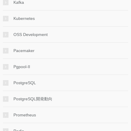
Kafka
Kubernetes
OSS Development
Pacemaker
Pgpool-II
PostgreSQL
PostgreSQL開発動向
Prometheus
Redis