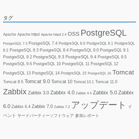
タグ
PostgreSQL
OSS
Apache
Apache httpd
Apache httpd 2.4
PostgreSQL 7.4
PostgreSQL 8.0
PostgreSQL 8.1
PostgreSQL
PostgreSQL 7.3
PostgreSQL 8.3
PostgreSQL 8.4
PostgreSQL 9.0
PostgreSQL 9.1
8.2
PostgreSQL 9.2
PostgreSQL 9.3
PostgreSQL 9.4
PostgreSQL 9.5
PostgreSQL 9.6
PostgreSQL 10
PostgreSQL 11
PostgreSQL 12
Tomcat
PostgreSQL 13
PostgreSQL 14
PostgreSQL 15
PostgreSQL 16
Tomcat 9.0
Tomcat 10
Tomcat 8.5
Tomcat 10.1
Tomcat 11.0
Zabbix
Zabbix 4.0
Zabbix 5.0
Zabbix
Zabbix 3.0
Zabbix 4.4
アップデート
6.0
Zabbix 7.0
Zabbix 6.4
イ
Zabbix 7.2
ベント
サードパーティーソフトウェア
参加レポート