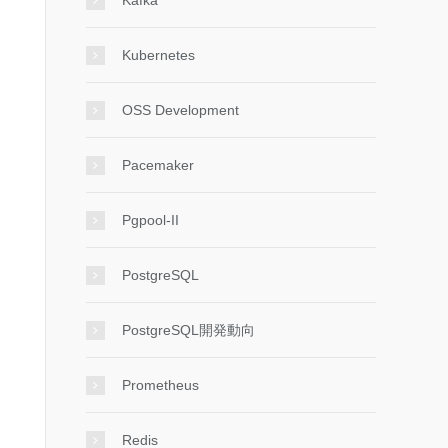
Kafka
Kubernetes
OSS Development
Pacemaker
Pgpool-II
PostgreSQL
PostgreSQL開発動向
Prometheus
Redis