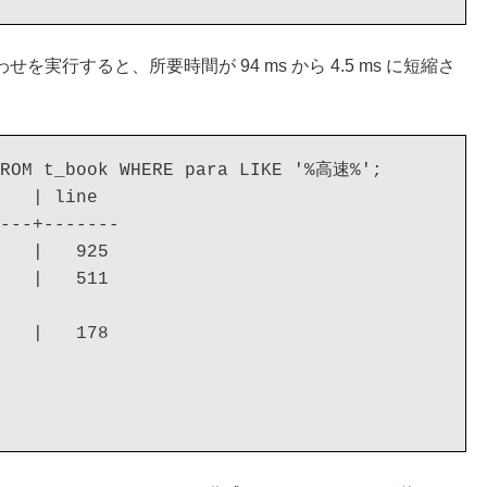
行すると、所要時間が 94 ms から 4.5 ms に短縮さ
FROM t_book WHERE para LIKE '%高速%';

   | line

---+-------

   |   925

   |   511

   |   178
