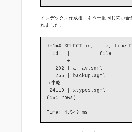
インデックス作成後、もう一度同じ問い合わせを実
れました。
db1=# SELECT id, file, line 
  id   |          file       
-------+---------------------
   202 | array.sgml          
   256 | backup.sgml         
（中略）

 24119 | xtypes.sgml         
(151 rows)

Time: 4.543 ms